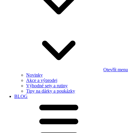
Otevřít menu
Novinky
Akce a výprodej
Výhodné sety a rutiny
Tipy na dárky a poukázky
BLOG