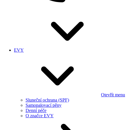
EVY
Otevřít menu
Sluneční ochrana (SPF)
Samopalovací pěny
Denní péče
O značce EVY