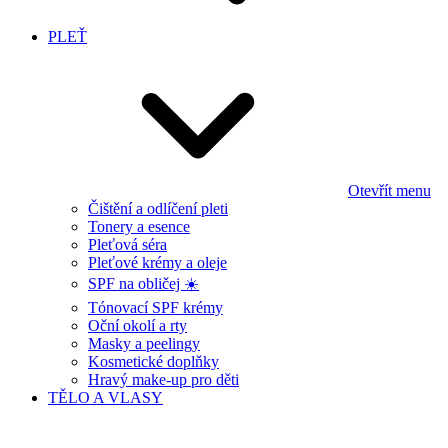
PLEŤ
Otevřít menu
Čištění a odlíčení pleti
Tonery a esence
Pleťová séra
Pleťové krémy a oleje
SPF na obličej ☀️
Tónovací SPF krémy
Oční okolí a rty
Masky a peelingy
Kosmetické doplňky
Hravý make-up pro děti
TĚLO A VLASY