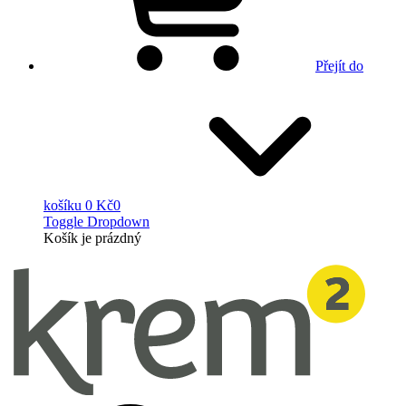
Přejít do
košíku
0 Kč
0
Toggle Dropdown
Košík
je prázdný