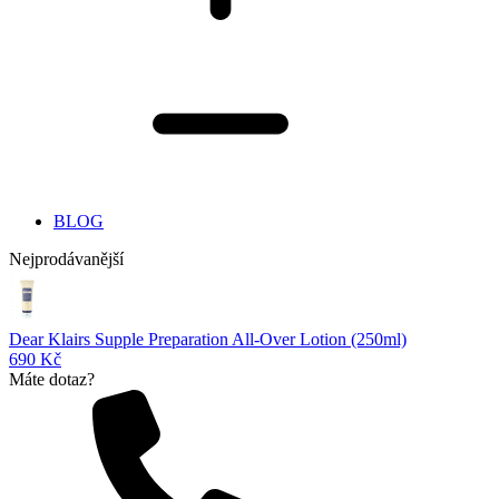
BLOG
Nejprodávanější
Dear Klairs Supple Preparation All-Over Lotion (250ml)
690 Kč
Máte dotaz?