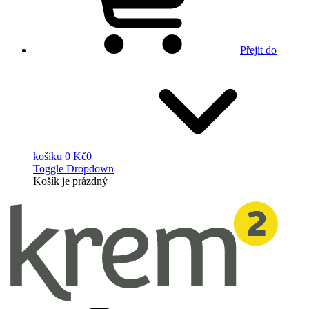
Přejít do
košíku
0 Kč
0
Toggle Dropdown
Košík
je prázdný