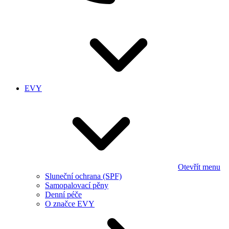
EVY
Otevřít menu
Sluneční ochrana (SPF)
Samopalovací pěny
Denní péče
O značce EVY