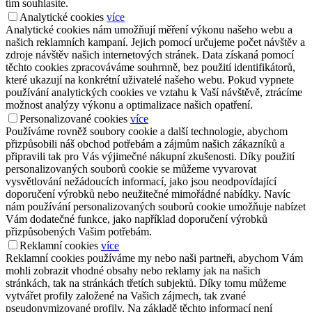
tím souhlasíte.
Analytické cookies
více
Analytické cookies nám umožňují měření výkonu našeho webu a
našich reklamních kampaní. Jejich pomocí určujeme počet návštěv a
zdroje návštěv našich internetových stránek. Data získaná pomocí
těchto cookies zpracováváme souhrnně, bez použití identifikátorů,
které ukazují na konkrétní uživatelé našeho webu. Pokud vypnete
používání analytických cookies ve vztahu k Vaší návštěvě, ztrácíme
možnost analýzy výkonu a optimalizace našich opatření.
Personalizované cookies
více
Používáme rovněž soubory cookie a další technologie, abychom
přizpůsobili náš obchod potřebám a zájmům našich zákazníků a
připravili tak pro Vás výjimečné nákupní zkušenosti. Díky použití
personalizovaných souborů cookie se můžeme vyvarovat
vysvětlování nežádoucích informací, jako jsou neodpovídající
doporučení výrobků nebo neužitečné mimořádné nabídky. Navíc
nám používání personalizovaných souborů cookie umožňuje nabízet
Vám dodatečné funkce, jako například doporučení výrobků
přizpůsobených Vašim potřebám.
Reklamní cookies
více
Reklamní cookies používáme my nebo naši partneři, abychom Vám
mohli zobrazit vhodné obsahy nebo reklamy jak na našich
stránkách, tak na stránkách třetích subjektů. Díky tomu můžeme
vytvářet profily založené na Vašich zájmech, tak zvané
pseudonymizované profily. Na základě těchto informací není