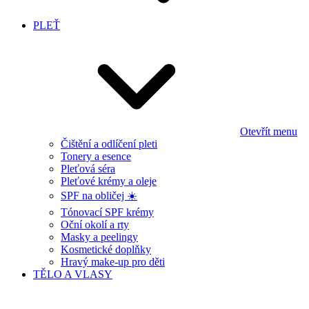
PLEŤ
Otevřít menu
Čištění a odlíčení pleti
Tonery a esence
Pleťová séra
Pleťové krémy a oleje
SPF na obličej ☀️
Tónovací SPF krémy
Oční okolí a rty
Masky a peelingy
Kosmetické doplňky
Hravý make-up pro děti
TĚLO A VLASY