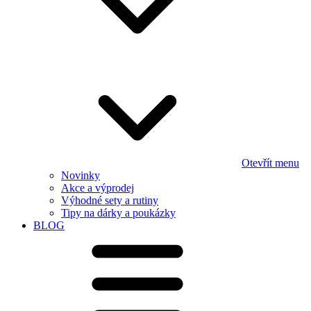
Otevřít menu
Novinky
Akce a výprodej
Výhodné sety a rutiny
Tipy na dárky a poukázky
BLOG