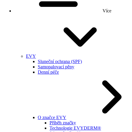
Více
EVY
Sluneční ochrana (SPF)
Samopalovací pěny
Denní péče
O značce EVY
Příběh značky
Technologie EVYDERM®