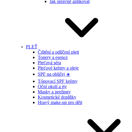
Jak správně aplikovat
PLEŤ
Čištění a odlíčení pleti
Tonery a esence
Pleťová séra
Pleťové krémy a oleje
SPF na obličej ☀️
Tónovací SPF krémy
Oční okolí a rty
Masky a peelingy
Kosmetické doplňky
Hravý make-up pro děti