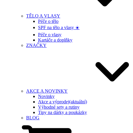
TĚLO A VLASY
Péče o tělo
SPF na tělo a vlasy ☀️
Péče o vlasy
Kartáče a doplňky
ZNAČKY
AKCE A NOVINKY
Novinky
Akce a výprodej
(aktuální)
Výhodné sety a rutiny
Tipy na dárky a poukázky
BLOG