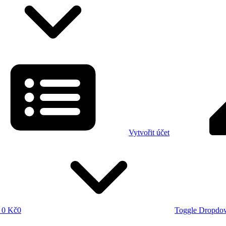
Vytvořit účet
0 Kč
0
Toggle Dropdo