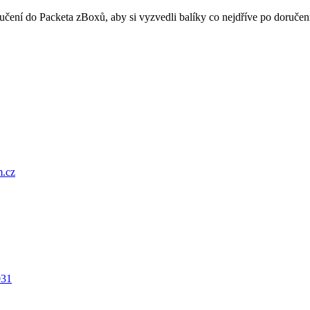
oručení do Packeta zBoxů, aby si vyzvedli balíky co nejdříve po doru
.cz
031