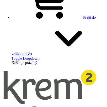
Přejít do
košíku
0 Kč
0
Toggle Dropdown
Košík
je prázdný