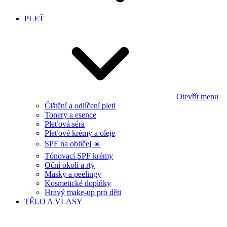
PLEŤ
Otevřít menu
Čištění a odlíčení pleti
Tonery a esence
Pleťová séra
Pleťové krémy a oleje
SPF na obličej ☀️
Tónovací SPF krémy
Oční okolí a rty
Masky a peelingy
Kosmetické doplňky
Hravý make-up pro děti
TĚLO A VLASY