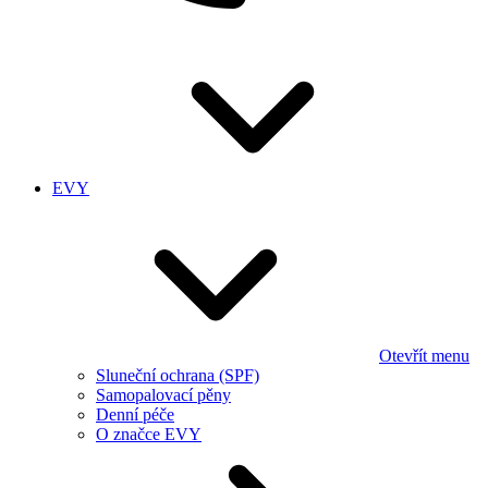
EVY
Otevřít menu
Sluneční ochrana (SPF)
Samopalovací pěny
Denní péče
O značce EVY