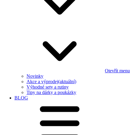
Otevřít menu
Novinky
Akce a výprodej
(aktuální)
Výhodné sety a rutiny
Tipy na dárky a poukázky
BLOG