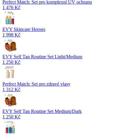
Perfect Match: Set pro komplexní UV ochranu
1 476 Kč
EVY Skincare Heroes
1 998 Kč
EVY Self Tan Routine Set Light/Medium
1 250 Kč
Perfect Match: Set pro zdravé vlasy
1 312 Kč
EVY Self Tan Routine Set Medium/Dark
1 250 Kč