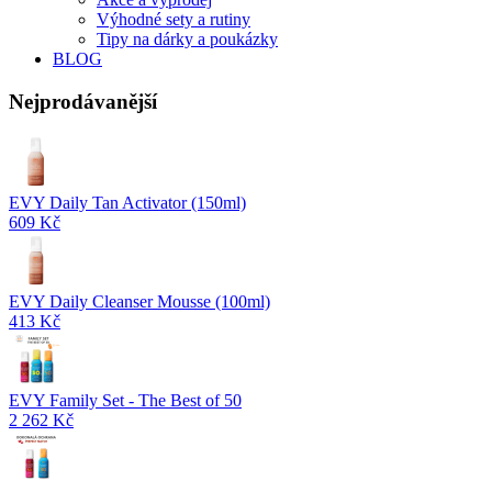
Výhodné sety a rutiny
Tipy na dárky a poukázky
BLOG
Nejprodávanější
EVY Daily Tan Activator (150ml)
609 Kč
EVY Daily Cleanser Mousse (100ml)
413 Kč
EVY Family Set - The Best of 50
2 262 Kč