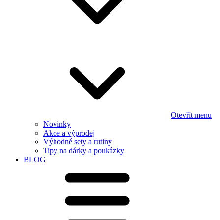
Otevřít menu
Novinky
Akce a výprodej
Výhodné sety a rutiny
Tipy na dárky a poukázky
BLOG