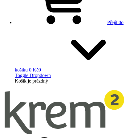
Přejít do
košíku
0 Kč
0
Toggle Dropdown
Košík
je prázdný