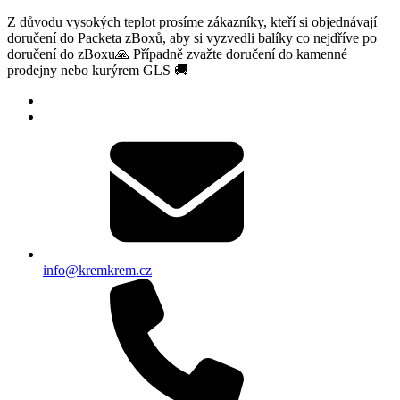
Z důvodu vysokých teplot prosíme zákazníky, kteří si objednávají
doručení do Packeta zBoxů, aby si vyzvedli balíky co nejdříve po
doručení do zBoxu🙏 Případně zvažte doručení do kamenné
prodejny nebo kurýrem GLS 🚚
info@kremkrem.cz