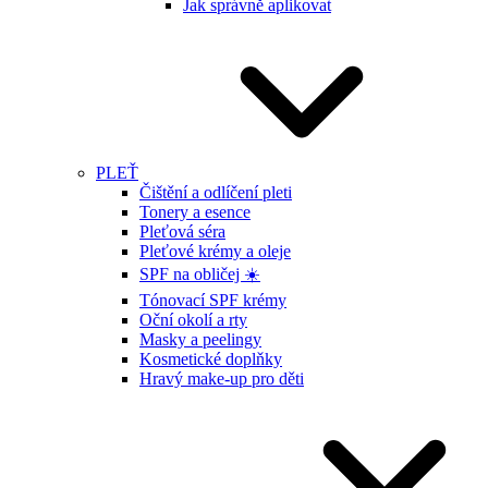
Jak správně aplikovat
PLEŤ
Čištění a odlíčení pleti
Tonery a esence
Pleťová séra
Pleťové krémy a oleje
SPF na obličej ☀️
Tónovací SPF krémy
Oční okolí a rty
Masky a peelingy
Kosmetické doplňky
Hravý make-up pro děti