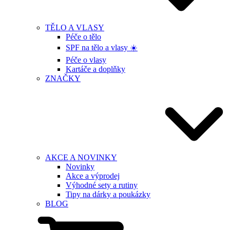
TĚLO A VLASY
Péče o tělo
SPF na tělo a vlasy ☀️
Péče o vlasy
Kartáče a doplňky
ZNAČKY
AKCE A NOVINKY
Novinky
Akce a výprodej
Výhodné sety a rutiny
Tipy na dárky a poukázky
BLOG