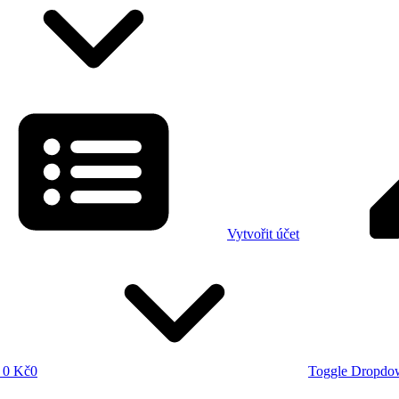
Vytvořit účet
0 Kč
0
Toggle Dropdo