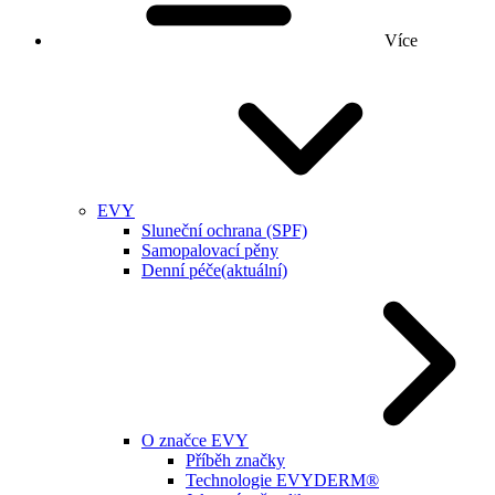
Více
EVY
Sluneční ochrana (SPF)
Samopalovací pěny
Denní péče
(aktuální)
O značce EVY
Příběh značky
Technologie EVYDERM®