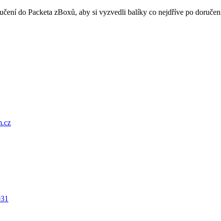
oručení do Packeta zBoxů, aby si vyzvedli balíky co nejdříve po doru
.cz
031