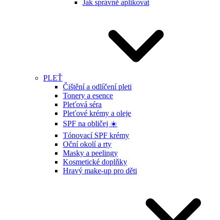
Jak správně aplikovat
PLEŤ
Čištění a odlíčení pleti
Tonery a esence
Pleťová séra
Pleťové krémy a oleje
SPF na obličej ☀️
Tónovací SPF krémy
Oční okolí a rty
Masky a peelingy
Kosmetické doplňky
Hravý make-up pro děti