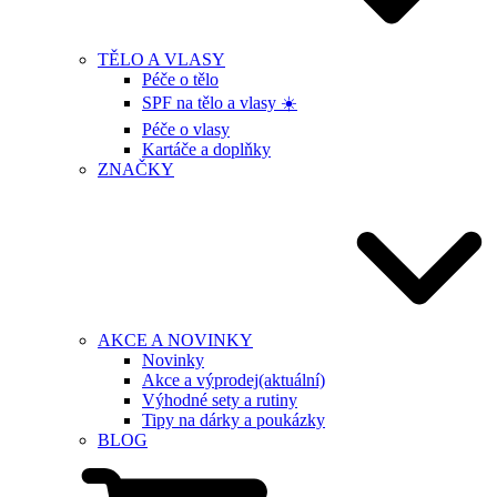
TĚLO A VLASY
Péče o tělo
SPF na tělo a vlasy ☀️
Péče o vlasy
Kartáče a doplňky
ZNAČKY
AKCE A NOVINKY
Novinky
Akce a výprodej
(aktuální)
Výhodné sety a rutiny
Tipy na dárky a poukázky
BLOG