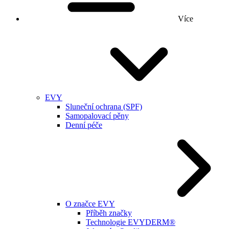
Více
EVY
Sluneční ochrana (SPF)
Samopalovací pěny
Denní péče
O značce EVY
Příběh značky
Technologie EVYDERM®