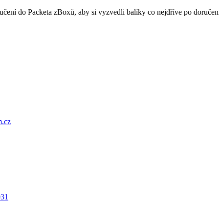
oručení do Packeta zBoxů, aby si vyzvedli balíky co nejdříve po doru
.cz
031