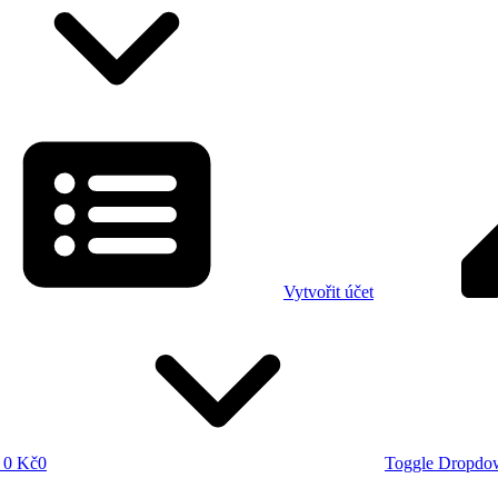
Vytvořit účet
0 Kč
0
Toggle Dropdo