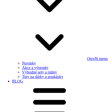
Otevřít menu
Novinky
Akce a výprodej
Výhodné sety a rutiny
Tipy na dárky a poukázky
BLOG