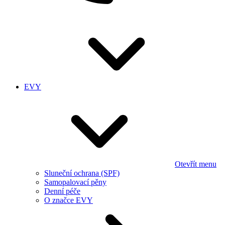
EVY
Otevřít menu
Sluneční ochrana (SPF)
Samopalovací pěny
Denní péče
O značce EVY