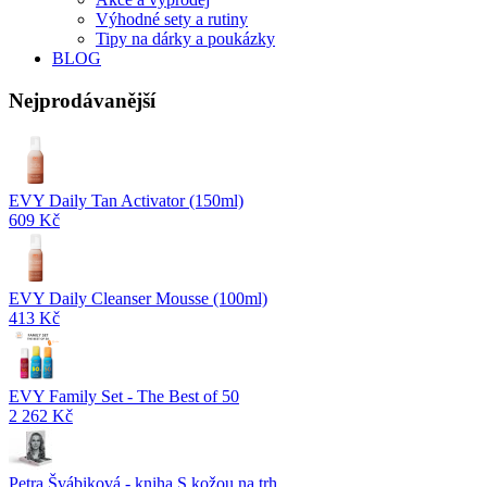
Výhodné sety a rutiny
Tipy na dárky a poukázky
BLOG
Nejprodávanější
EVY Daily Tan Activator (150ml)
609 Kč
EVY Daily Cleanser Mousse (100ml)
413 Kč
EVY Family Set - The Best of 50
2 262 Kč
Petra Švábiková - kniha S kožou na trh