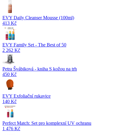
EVY Daily Cleanser Mousse (100ml)
413 Kč
EVY Family Set - The Best of 50
2 262 Kč
Petra Švábiková - kniha S kožou na trh
450 Kč
EVY Exfoliační rukavice
140 Kč
Perfect Match: Set pro komplexní UV ochranu
1 476 Kč