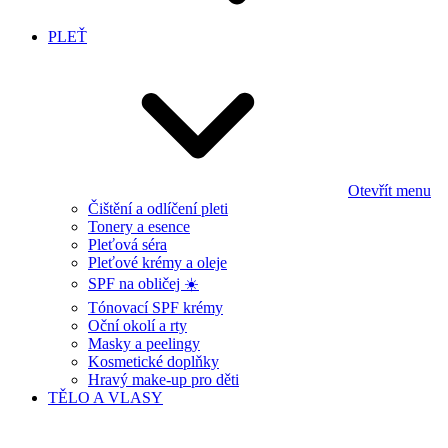
PLEŤ
Otevřít menu
Čištění a odlíčení pleti
Tonery a esence
Pleťová séra
Pleťové krémy a oleje
SPF na obličej ☀️
Tónovací SPF krémy
Oční okolí a rty
Masky a peelingy
Kosmetické doplňky
Hravý make-up pro děti
TĚLO A VLASY