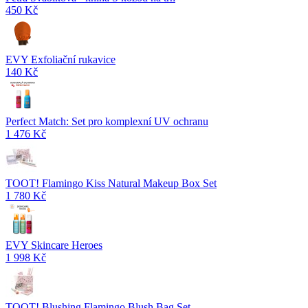
450 Kč
EVY Exfoliační rukavice
140 Kč
Perfect Match: Set pro komplexní UV ochranu
1 476 Kč
TOOT! Flamingo Kiss Natural Makeup Box Set
1 780 Kč
EVY Skincare Heroes
1 998 Kč
TOOT! Blushing Flamingo Blush Bag Set