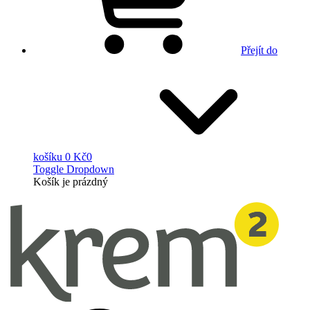
Přejít do
košíku
0 Kč
0
Toggle Dropdown
Košík
je prázdný